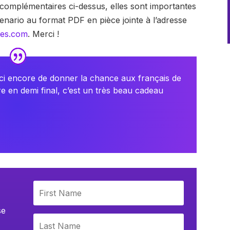
 complémentaires ci-dessus, elles sont importantes
cenario au format PDF en pièce jointe à l’adresse
ies.com
. Merci !
ci encore de donner la chance aux français de
re en demi final, c’est un très beau cadeau
se