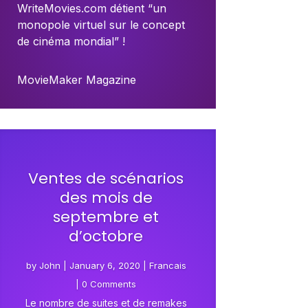
WriteMovies.com détient “un
monopole virtuel sur le concept
de cinéma mondial” !
MovieMaker Magazine
Ventes de scénarios
des mois de
septembre et
d’octobre
by
John
|
January 6, 2020
|
Francais
| 0 Comments
Le nombre de suites et de remakes