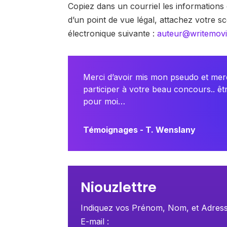
Copiez dans un courriel les informations
d’un point de vue légal, attachez votre s
électronique suivante :
auteur@writemov
Merci d’avoir mis mon pseudo et mer
participer à votre beau concours.. êt
pour moi…
Témoignages - T. Wenslany
Niouzlettre
Indiquez vos Prénom, Nom, et Adres
E-mail :